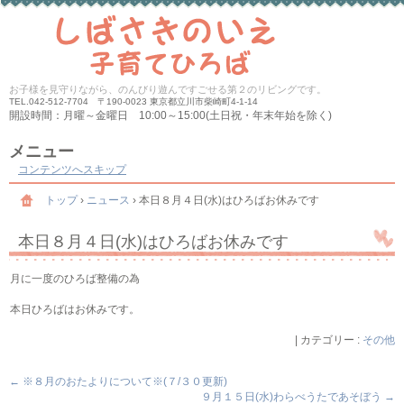
お子様を見守りながら、のんびり遊んですごせる第２のリビングです。
TEL.
042-512-7704 〒190-0023 東京都立川市柴崎町4-1-14
開設時間：月曜～金曜日 10:00～15:00(土日祝・年末年始を除く)
メニュー
コンテンツへスキップ
トップ
›
ニュース
›
本日８月４日(水)はひろばお休みです
本日８月４日(水)はひろばお休みです
月に一度のひろば整備の為
本日ひろばはお休みです。
|
カテゴリー :
その他
←
※８月のおたよりについて※(７/３０更新)
９月１５日(水)わらべうたであそぼう
→