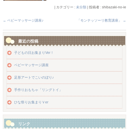
|
カテゴリー :
未分類
|
投稿者 : shibazaki-no-ie
←
ベビーマッサージ講座♪
「モンテッソーリ教育講座」
→
最近の投稿
子どもの日お集まりVer！
ベビーマッサージ講座
足形アートでこいのぼり♪
手作りおもちゃ「リングトイ」
ひな祭りお集まりＶer
リンク